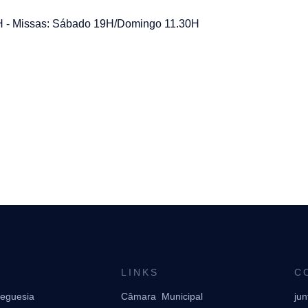
H - Missas: Sábado 19H/Domingo 11.30H
LINKS
C
reguesia
Câmara Municipal
ju