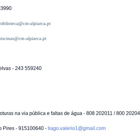
03990
biblioteca@cm-alpiarca.pt
piscinas@cm-alpiarca.pt
elvas - 243 559240
turas na via pública e faltas de água - 808 202011 / 800 2020
o Pires - 915100640 -
tiago.valerio1@gmail.com