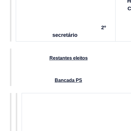
H
C
2º
secretário
Restantes eleitos
Bancada PS