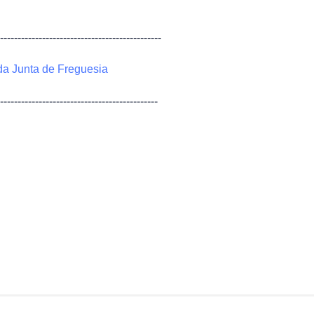
-----------------------------------------------
 da Junta de Freguesia
----------------------------------------------